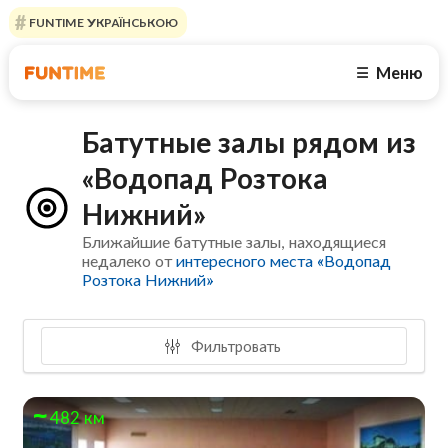
FUNTIME УКРАЇНСЬКОЮ
Меню
☰
Батутные залы рядом из
«Водопад Розтока
Нижний»
Ближайшие батутные залы, находящиеся
недалеко от
интересного места «Водопад
Розтока Нижний»
Фильтровать
482 км