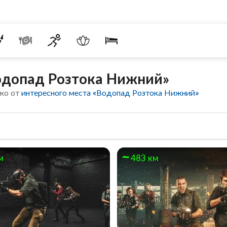
одопад Розтока Нижний»
еко от
интересного места «Водопад Розтока Нижний»
м
483 км