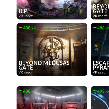
BEYO
U.P.
GATE
VR квест
VR квест
488 км
488 к
BEYOND MEDUSAS
ESCAP
GATE
PYRA
VR квест
VR квест
488 км
493 к