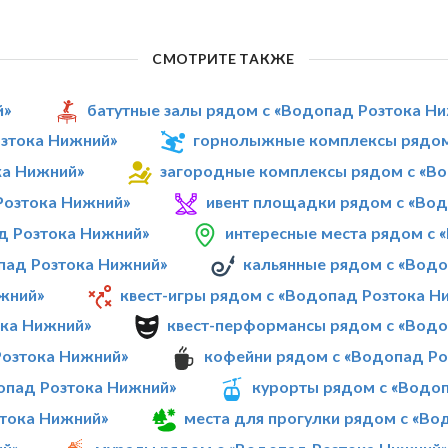
СМОТРИТЕ ТАКЖЕ
й»
батутные залы рядом с «Водопад Розтока Н
озтока Нижний»
горнолыжные комплексы рядом
ка Нижний»
загородные комплексы рядом с «В
Розтока Нижний»
ивент площадки рядом с «Во
д Розтока Нижний»
интересные места рядом с 
пад Розтока Нижний»
кальянные рядом с «Вод
жний»
квест-игры рядом с «Водопад Розтока Н
ока Нижний»
квест-перформансы рядом с «Водо
Розтока Нижний»
кофейни рядом с «Водопад Ро
опад Розтока Нижний»
курорты рядом с «Водо
зтока Нижний»
места для прогулки рядом с «Во