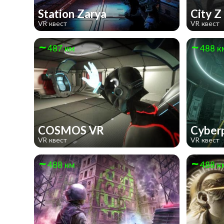
Station Zarya
City 
VR квест
VR квест
487 км
488 к
COSMOS VR
Cyber
VR квест
VR квест
488 км
488 к