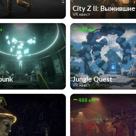
Z
City Z II: Выживши
VR квест
м
488 км
punk
Jungle Quest
VR квест
м
488 км