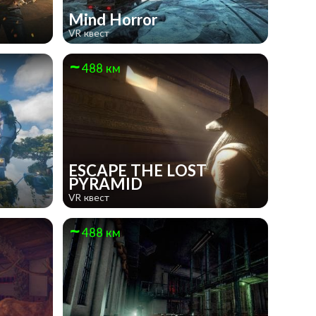
е
Mind Horror
VR квест
488 км
ESCAPE THE LOST
PYRAMID
VR квест
488 км