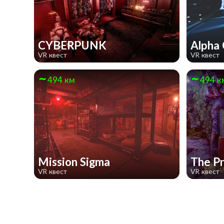
CYBERPUNK
Alpha
VR квест
VR квест
494 км
494 к
Mission Sigma
The P
VR квест
VR квест