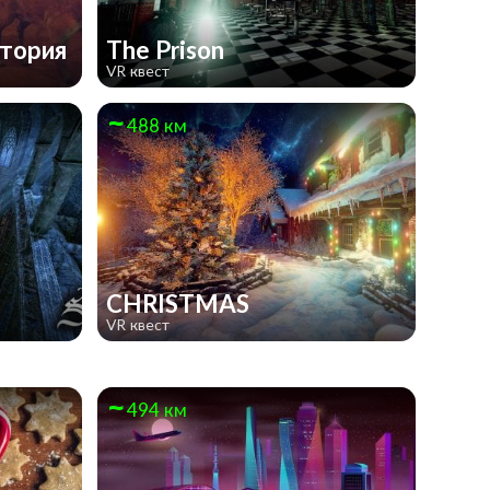
стория
The Prison
VR квест
488 км
CHRISTMAS
VR квест
494 км