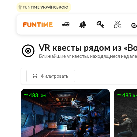
FUNTIME УКРАЇНСЬКОЮ
VR квесты рядом из «В
Ближайшие vr квесты, находящиеся недал
Фильтровать
483 км
483 к