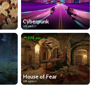
Cyberpunk
VR квест
494 км
House of Fear
VR квест