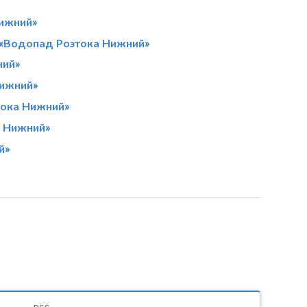
»
Нижний»
 «Водопад Розтока Нижний»
ний»
Нижний»
тока Нижний»
а Нижний»
й»