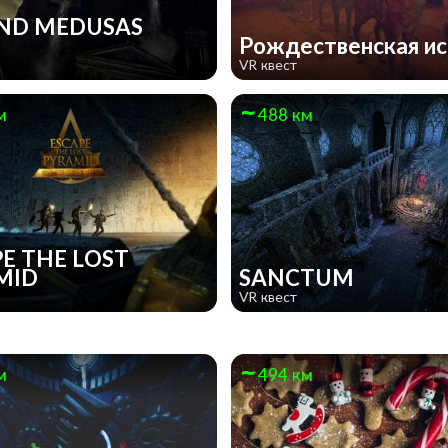
ND MEDUSAS
Рождественская и
VR квест
м
488 км
E THE LOST
MID
SANCTUM
VR квест
м
494 км