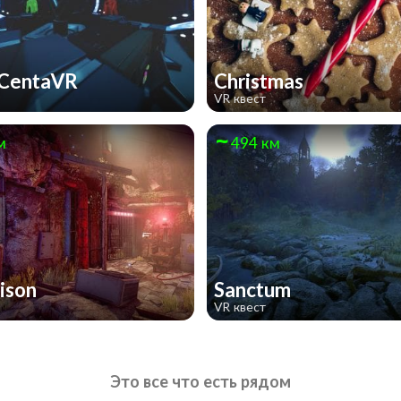
 CentaVR
Christmas
VR квест
м
494 км
rison
Sanctum
VR квест
Это все что есть рядом