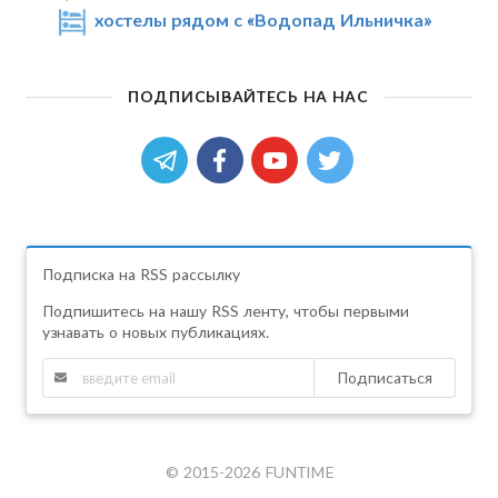
хостелы рядом с «Водопад Ильничка»
ПОДПИСЫВАЙТЕСЬ НА НАС
Подписка на RSS рассылку
Подпишитесь на нашу RSS ленту, чтобы первыми
узнавать о новых публикациях.
Подписаться
© 2015-2026 FUNTIME