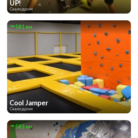
UP!
Скалодром
581 км
Cool Jamper
Скалодром
583 км