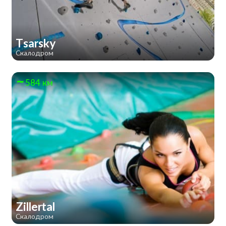
Tsarsky
Скалодром
584 км
Zillertal
Скалодром