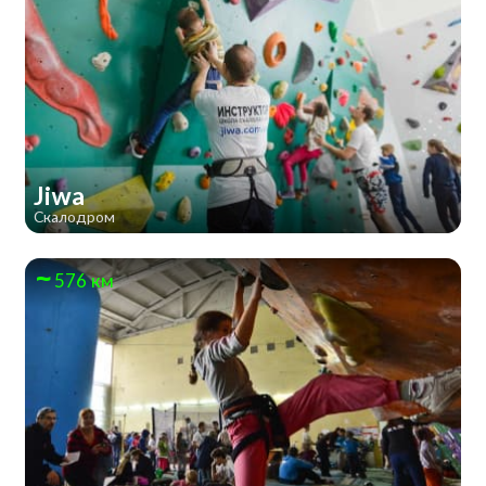
Jiwa
Скалодром
576 км