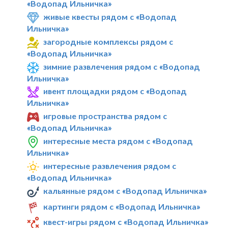
«Водопад Ильничка»
живые квесты рядом с «Водопад
Ильничка»
загородные комплексы рядом с
«Водопад Ильничка»
зимние развлечения рядом с «Водопад
Ильничка»
ивент площадки рядом с «Водопад
Ильничка»
игровые пространства рядом с
«Водопад Ильничка»
интересные места рядом с «Водопад
Ильничка»
интересные развлечения рядом с
«Водопад Ильничка»
кальянные рядом с «Водопад Ильничка»
картинги рядом с «Водопад Ильничка»
квест-игры рядом с «Водопад Ильничка»