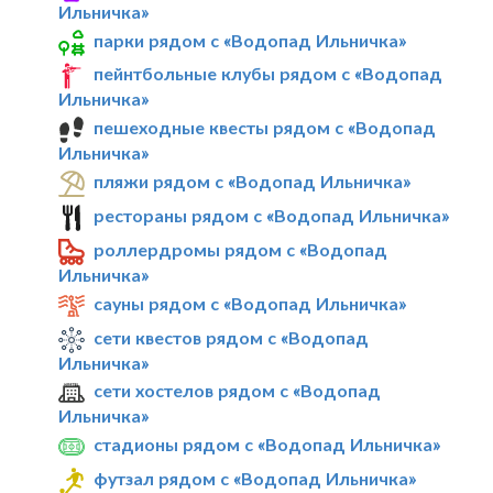
Ильничка»
парки рядом с «Водопад Ильничка»
пейнтбольные клубы рядом с «Водопад
Ильничка»
пешеходные квесты рядом с «Водопад
Ильничка»
пляжи рядом с «Водопад Ильничка»
рестораны рядом с «Водопад Ильничка»
роллердромы рядом с «Водопад
Ильничка»
сауны рядом с «Водопад Ильничка»
сети квестов рядом с «Водопад
Ильничка»
сети хостелов рядом с «Водопад
Ильничка»
стадионы рядом с «Водопад Ильничка»
футзал рядом с «Водопад Ильничка»