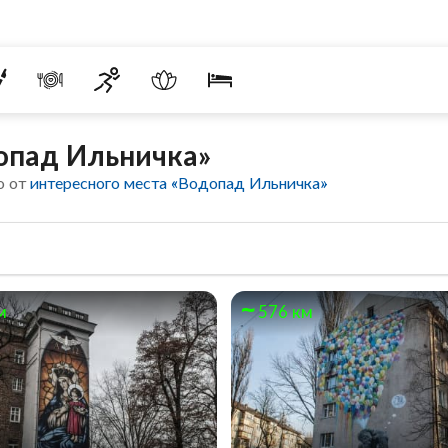
опад Ильничка»
о от
интересного места «Водопад Ильничка»
м
576 км