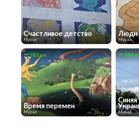
Счастливое детство
Люди
Мурал
Мурал
583 км
583 к
Синяя
Время перемен
Украи
Мурал
Мурал