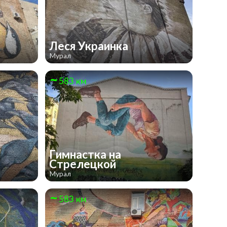
Леся Украинка
Мурал
583 км
Гимнастка на
Стрелецкой
Мурал
583 км