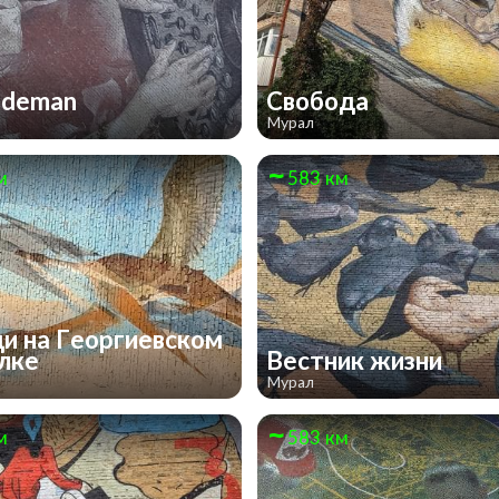
ademan
Свобода
Мурал
м
583 км
и на Георгиевском
улке
Вестник жизни
Мурал
м
583 км