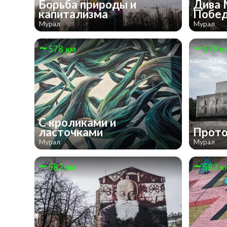
Борьба природы и
Дива 
капитализма
Побе
Мурал
Мурал
578 км
579 к
С кроликами и
ласточками
Прот
Мурал
Мурал
582 км
582 к