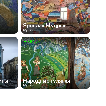
Ярослав Мудрый
Мурал
584 км
аины
Народные гуляния
Мурал