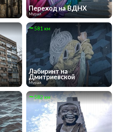
Переход на ВДНХ
Мурал
581 км
Лабиринт на
Дмитриевской
Мурал
582 км