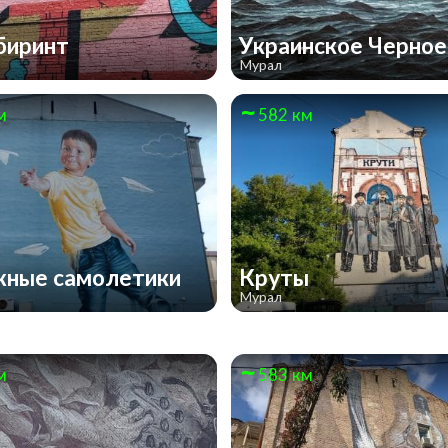
биринт
Украинское Черно
Мурал
м
582 км
ные самолетики
Круты
Мурал
м
583 км