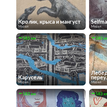
Кролик, крыса и мангуст
Selfm
Мурал
Мурал
583 км
583 к
Лебед
Карусель
пере
Мурал
Мурал
583 км
583 к