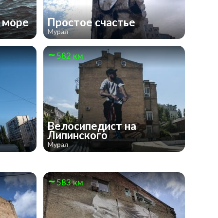
е море
Простое счастье
Мурал
582 км
Велосипедист на
Липинского
Мурал
583 км