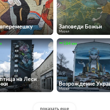
 вперемешку
Заповеди Божьи
Мурал
м
584 км
 птица на Леси
нки
Возрождение Укр
Мурал
показать еще