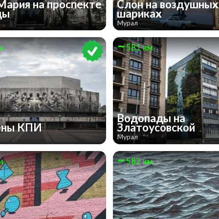
Мария на проспекте
Слон на воздушных
ды
шариках
Мурал
м
581 км
Водопады на
оны КПИ
Златоусовской
Мурал
м
582 км