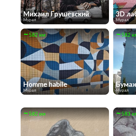
Михаил Грушевский
3D ла
Мурал
Мурал
582 км
582 к
Homme habile
Бумаж
Мурал
Мурал
582 км
583 к