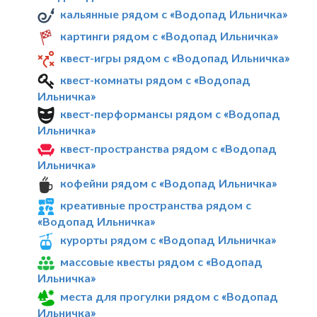
кальянные рядом с «Водопад Ильничка»
картинги рядом с «Водопад Ильничка»
квест-игры рядом с «Водопад Ильничка»
квест-комнаты рядом с «Водопад
Ильничка»
квест-перформансы рядом с «Водопад
Ильничка»
квест-пространства рядом с «Водопад
Ильничка»
кофейни рядом с «Водопад Ильничка»
креативные пространства рядом с
«Водопад Ильничка»
курорты рядом с «Водопад Ильничка»
массовые квесты рядом с «Водопад
Ильничка»
места для прогулки рядом с «Водопад
Ильничка»