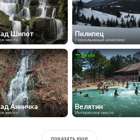
пад Шипот
Пилипец
ое место
Горнолыжный комплекс
36 км
ад Анничка
Велятин
ое место
Интересное место
показать еще