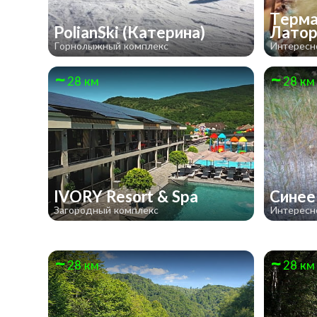
Терма
PolianSki (Катерина)
Лато
Горнолыжный комплекс
Интересн
28 км
28 км
IVORY Resort & Spa
Синее
Загородный комплекс
Интересн
28 км
28 км