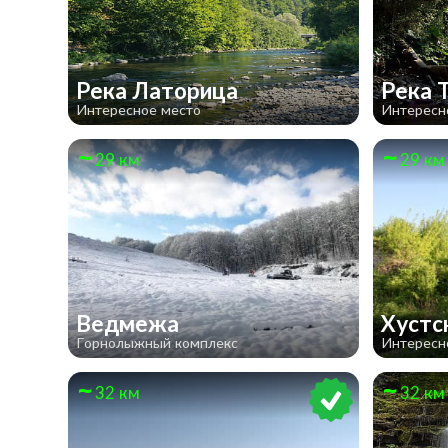
Река Латорица
Река 
Интересное место
Интересн
29 км
29 км
Ведмежа
Хустс
Горнолыжный комплекс
Интересн
32 км
32 км