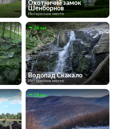
Охотничий замок
Шенборнов
Интересное место
24 км
д
Водопад Скакало
Интересное место
28 км