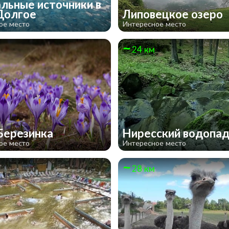
льные источники в
Долгое
Липовецкое озеро
ое место
Интересное место
24 км
Березинка
Ниресский водопа
ое место
Интересное место
28 км