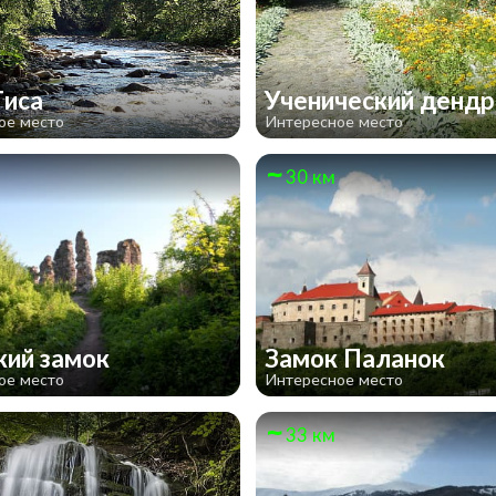
Тиса
Ученический денд
ое место
Интересное место
30 км
кий замок
Замок Паланок
ое место
Интересное место
33 км