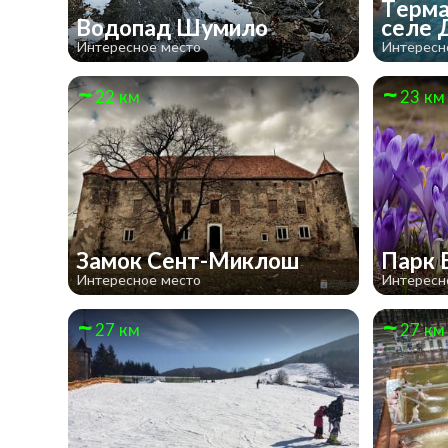
Терма
Водопад Шумило
селе 
Интересное место
Интересн
22 км
23 км
Замок Сент-Миклош
Парк 
Интересное место
Интересн
27 км
27 км