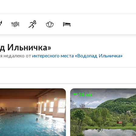
ад Ильничка»
я недалеко от
интересного места «Водопад Ильничка»
18 км