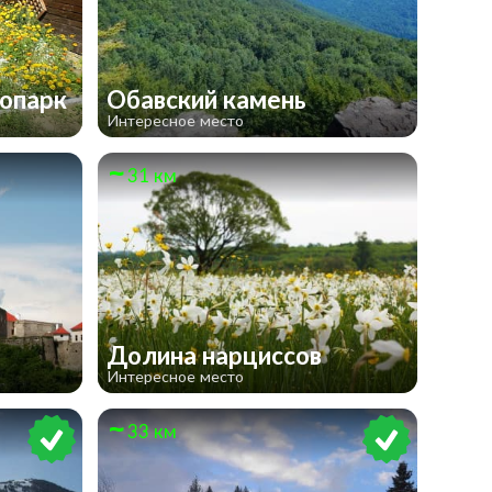
ропарк
Обавский камень
Интересное место
31 км
Долина нарциссов
Интересное место
33 км