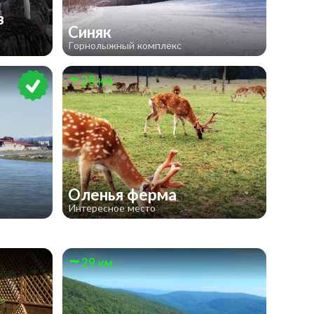
в
Синяк
Горнолыжный комплекс
28 км
Оленья ферма
Интересное место
29 км