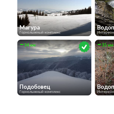
Магура
Водо
Горнолыжный комплекс
Интересн
34 км
35 км
Подобовец
Водоп
Горнолыжный комплекс
Интересн