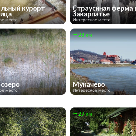
льный курорт
Страусиная ферма 
рица
Закарпатье
ое место
Интересное место
28 км
 озеро
Мукачево
ое место
Интересное место
29 км