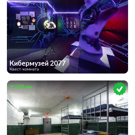
Кибермузей 2077
Квест-комната
579 км