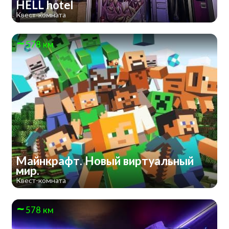
HELL hotel
Квест-комната
578 км
Майнкрафт. Новый виртуальный
мир.
Квест-комната
578 км