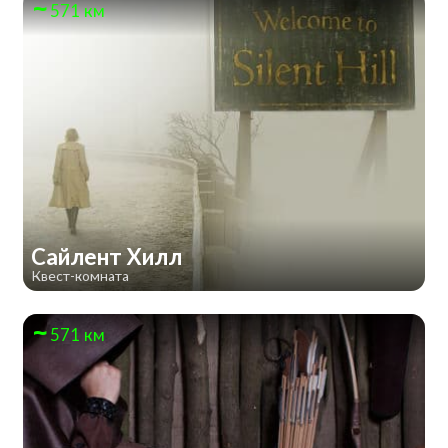
571 км
Сайлент Хилл
Квест-комната
571 км