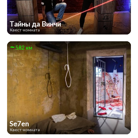
Тайны да Винчи
Квест-комната
582 км
Se7en
Квест-комната