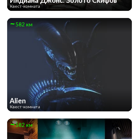
Индиана Джонс: Золото Скифов
Квест-комната
582 км
Alien
Квест-комната
582 км