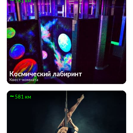
581 км
Космический лабиринт
Квест-комната
581 км