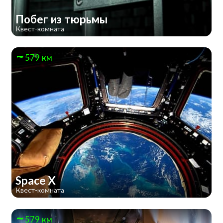
Побег из тюрьмы
Квест-комната
579 км
Space X
Квест-комната
579 км