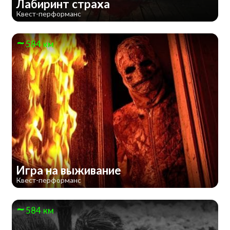
Лабиринт страха
Квест-перформанс
584 км
Игра на выживание
Квест-перформанс
584 км