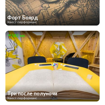
Форт Боярд
Квест-перформанс
582 км
Три после полуночи
Квест-перформанс