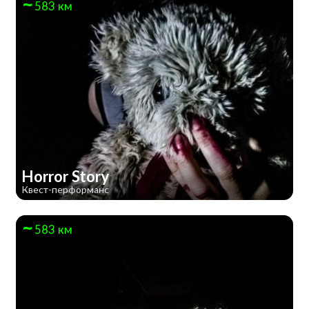
583 км
Horror Story
Квест-перформанс
583 км