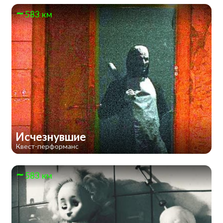
583 км
Исчезнувшие
Квест-перформанс
583 км