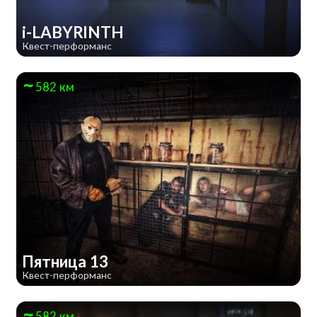
i-LABYRINTH
Квест-перформанс
582 км
Пятница 13
Квест-перформанс
582 км