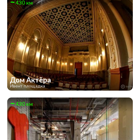
430 км
Дом Актёра
Ивент площадка
430 км