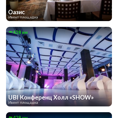
Оазис
Ивент площадка
428 км
UBI Конференц Холл «SHOW»
Ивент площадка
428 км