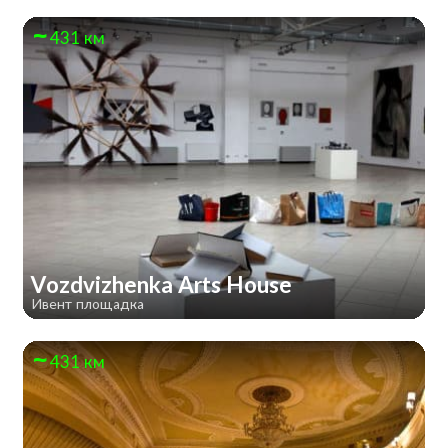
431 км
Vozdvizhenka Arts House
Ивент площадка
431 км