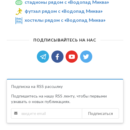
стадионы рядом с «Водопад Миква»
футзал рядом с «Водопад Миква»
хостелы рядом с «Водопад Миква»
ПОДПИСЫВАЙТЕСЬ НА НАС
Подписка на RSS рассылку
Подпишитесь на нашу RSS ленту, чтобы первыми
узнавать о новых публикациях.
Подписаться