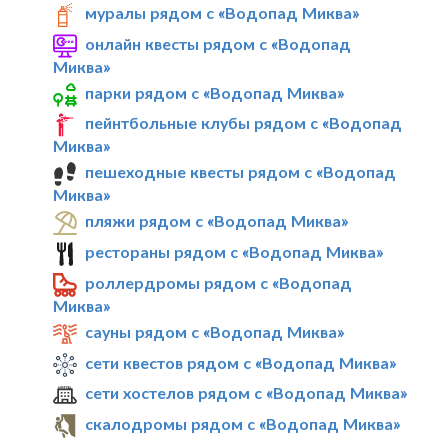
муралы рядом с «Водопад Миква»
онлайн квесты рядом с «Водопад
Миква»
парки рядом с «Водопад Миква»
пейнтбольные клубы рядом с «Водопад
Миква»
пешеходные квесты рядом с «Водопад
Миква»
пляжи рядом с «Водопад Миква»
рестораны рядом с «Водопад Миква»
роллердромы рядом с «Водопад
Миква»
сауны рядом с «Водопад Миква»
сети квестов рядом с «Водопад Миква»
сети хостелов рядом с «Водопад Миква»
скалодромы рядом с «Водопад Миква»