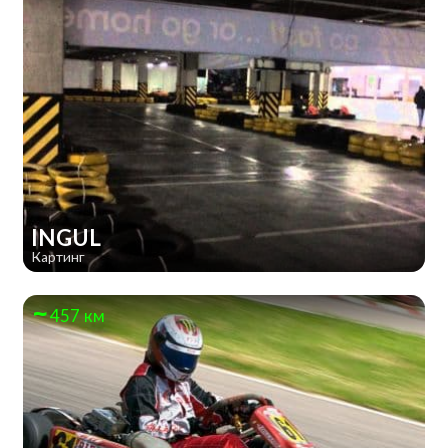
INGUL
Картинг
457 км