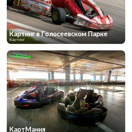
Картинг в Голосеевском Парке
Картинг
459 км
КартМания