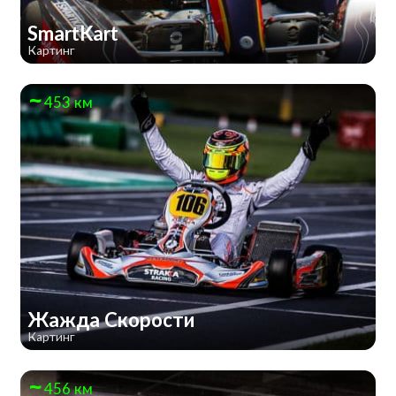
SmartKart
Картинг
453 км
Жажда Скорости
Картинг
456 км