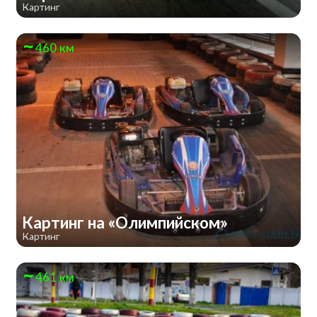
Картинг
460 км
Картинг на «Олимпийском»
Картинг
461 км