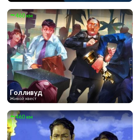
460 км
Голливуд
Живой квест
460 км