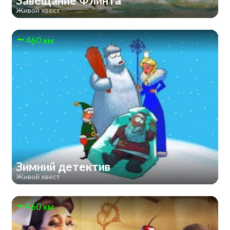
Завещание Флинта
Живой квест
460 км
Зимний детектив
Живой квест
460 км