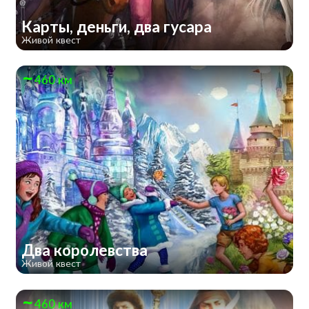
Карты, деньги, два гусара
Живой квест
460 км
Два королевства
Живой квест
460 км