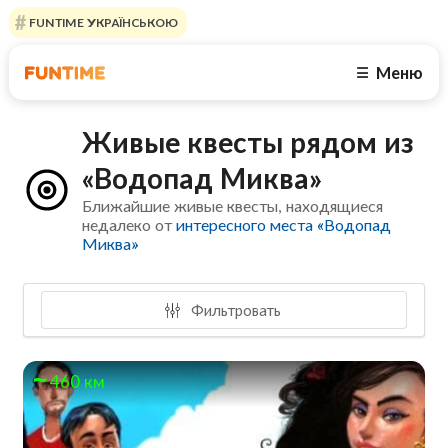
FUNTIME УКРАЇНСЬКОЮ
Меню
☰
Живые квесты рядом из
«Водопад Миква»
Ближайшие живые квесты, находящиеся
недалеко от
интересного места «Водопад
Миква»
Фильтровать
460 км