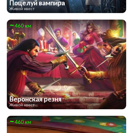
Поцелуй вампира
Живой квест
460 км
Веронская резня
Живой квест
460 км