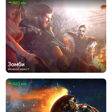
460 км
Зомби
Живой квест
460 км