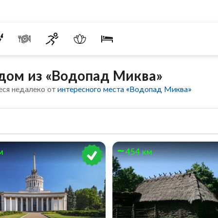
дом из «Водопад Миква»
еся недалеко от
интересного места «Водопад Миква»
м
454 км