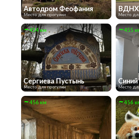
Автодром Феофания
ВДН
Место для прогулки
Место дл
454 км
455 к
Сергиева Пустынь
Синий
Место для прогулки
Место дл
456 км
456 к