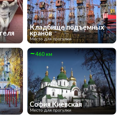
Кладбище подъемных
геля
кранов
Место для прогулки
460 км
София Киевская
Место для прогулки