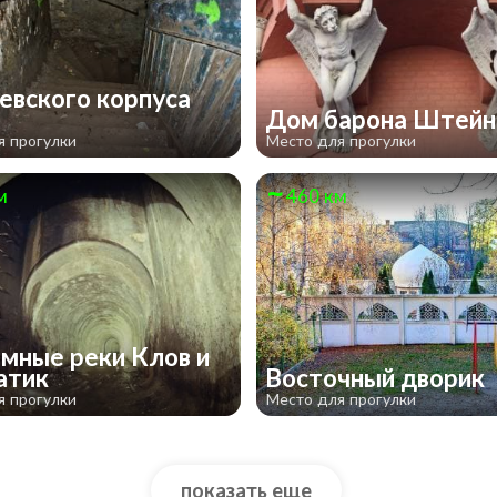
евского корпуса
Дом барона Штейн
я прогулки
Место для прогулки
м
460 км
мные реки Клов и
атик
Восточный дворик
я прогулки
Место для прогулки
показать еще