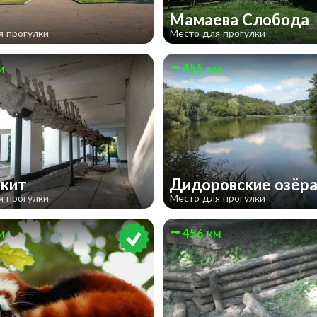
Х
Мамаева Слобода
я прогулки
Место для прогулки
м
455 км
 кит
Дидоровские озёр
я прогулки
Место для прогулки
м
456 км