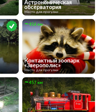
Астрономическая
обсерватория
Место для прогулки
456 км
Контактный зоопарк
а
«Зверополис»
Место для прогулки
457 км