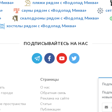
Миква»
пляжи рядом с «Водопад Миква»
а»
сауны рядом с «Водопад Миква»
сет
»
скалодромы рядом с «Водопад Миква»
хостелы рядом с «Водопад Миква»
ПОДПИСЫВАЙТЕСЬ НА НАС
Страницы
Подпи
ать
О нас
Подпи
в городе
Обратная связь
новых
Реклама на сайте
е пространства
Статьи
е
Публикации