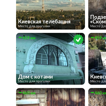
Подзе
Киевская телебашня
«Ском
Место для прогулки
Место дл
459 км
459 к
Дом с котами
Киевс
Место для прогулки
Место дл
460 км
460 к