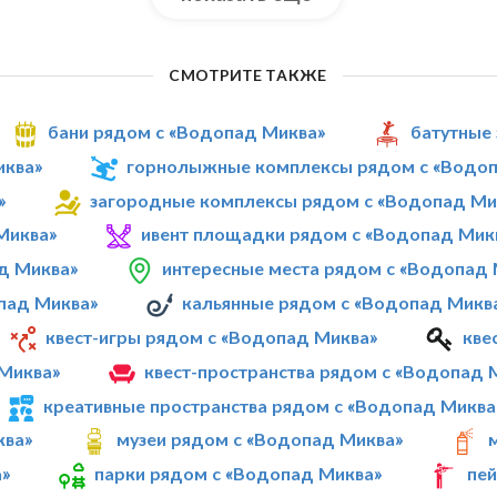
СМОТРИТЕ ТАКЖЕ
бани рядом с «Водопад Миква»
батутные
иква»
горнолыжные комплексы рядом с «Водоп
»
загородные комплексы рядом с «Водопад Ми
Миква»
ивент площадки рядом с «Водопад Мик
д Миква»
интересные места рядом с «Водопад
пад Миква»
кальянные рядом с «Водопад Микв
квест-игры рядом с «Водопад Миква»
кве
Миква»
квест-пространства рядом с «Водопад 
креативные пространства рядом с «Водопад Миква
ква»
музеи рядом с «Водопад Миква»
а»
парки рядом с «Водопад Миква»
пей