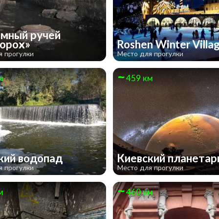
мный ручей
орох»
Roshen Winter Villa
я прогулки
Место для прогулки
м
459 км
кий водопад
Киевский планета
я прогулки
Место для прогулки
м
460 км