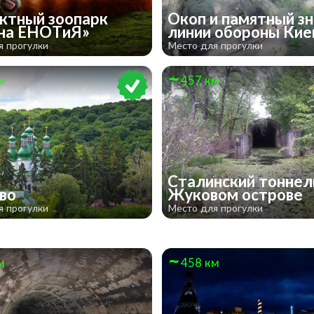
ктный зоопарк
Окоп и памятный зн
на ЕНОТиЯ»
линии обороны Ки
я прогулки
Место для прогулки
м
457 км
Сталинский тоннел
ево
Жуковом острове
я прогулки
Место для прогулки
м
458 км