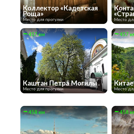
Коллектор «Кадетская
Конта
Роща»
«Стра
Место для прогулки
Место дл
457 км
457 к
Каштан Петра Могилы
Кита
Место для прогулки
Место дл
458 км
458 к