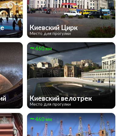
ge
​Киевский Цирк
Место для прогулки
460 км
рий
Киевский велотрек
Место для прогулки
460 км