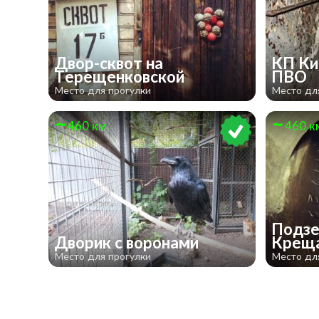
Двор-сквот на
КП Ки
Терещенковской
ПВО
Место для прогулки
Место дл
460 км
460 к
Подзе
Дворик с воронами
Крещ
Место для прогулки
Место дл