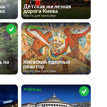
ак
Детская железная
ева
дорога Киева
Место для прогулки
458 км
ь на
Киевский ядерный
реактор
Место для прогулки
459 км