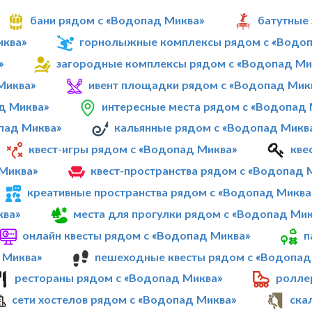
бани рядом с «Водопад Миква»
батутные
иква»
горнолыжные комплексы рядом с «Водоп
»
загородные комплексы рядом с «Водопад Ми
Миква»
ивент площадки рядом с «Водопад Мик
д Миква»
интересные места рядом с «Водопад
пад Миква»
кальянные рядом с «Водопад Микв
квест-игры рядом с «Водопад Миква»
кве
Миква»
квест-пространства рядом с «Водопад 
креативные пространства рядом с «Водопад Миква
ква»
места для прогулки рядом с «Водопад Ми
онлайн квесты рядом с «Водопад Миква»
п
 Миква»
пешеходные квесты рядом с «Водопад
рестораны рядом с «Водопад Миква»
ролле
сети хостелов рядом с «Водопад Миква»
ска