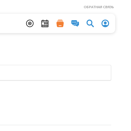
ОБРАТНАЯ СВЯЗЬ