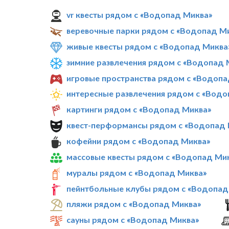
vr квесты рядом с «Водопад Миква»
веревочные парки рядом с «Водопад М
живые квесты рядом с «Водопад Миква
зимние развлечения рядом с «Водопад 
игровые пространства рядом с «Водопа
интересные развлечения рядом с «Водо
картинги рядом с «Водопад Миква»
квест-перформансы рядом с «Водопад 
кофейни рядом с «Водопад Миква»
массовые квесты рядом с «Водопад Ми
муралы рядом с «Водопад Миква»
пейнтбольные клубы рядом с «Водопад
пляжи рядом с «Водопад Миква»
сауны рядом с «Водопад Миква»