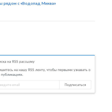
ы рядом с «Водопад Миква»
ска на RSS рассылку
шитесь на нашу RSS ленту, чтобы первыми узнавать о
 публикациях.
Подписаться