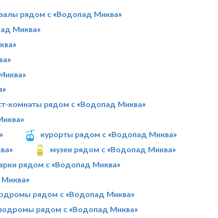
 залы рядом с «Водопад Миква»
ад Миква»
ква»
ва»
 Миква»
а»
ст-комнаты рядом с «Водопад Миква»
Миква»
»
курорты рядом с «Водопад Миква»
ква»
музеи рядом с «Водопад Миква»
арки рядом с «Водопад Миква»
 Миква»
рдромы рядом с «Водопад Миква»
лодромы рядом с «Водопад Миква»