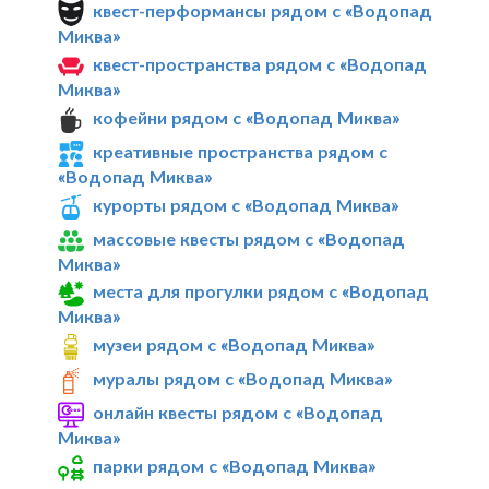
квест-перформансы рядом с «Водопад
Миква»
квест-пространства рядом с «Водопад
Миква»
кофейни рядом с «Водопад Миква»
креативные пространства рядом с
«Водопад Миква»
курорты рядом с «Водопад Миква»
массовые квесты рядом с «Водопад
Миква»
места для прогулки рядом с «Водопад
Миква»
музеи рядом с «Водопад Миква»
муралы рядом с «Водопад Миква»
онлайн квесты рядом с «Водопад
Миква»
парки рядом с «Водопад Миква»