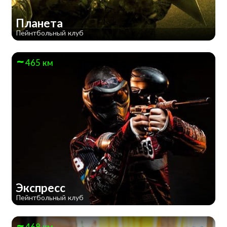
Планета
Пейнтбольный клуб
465 км
Экспресс
Пейнтбольный клуб
468 км