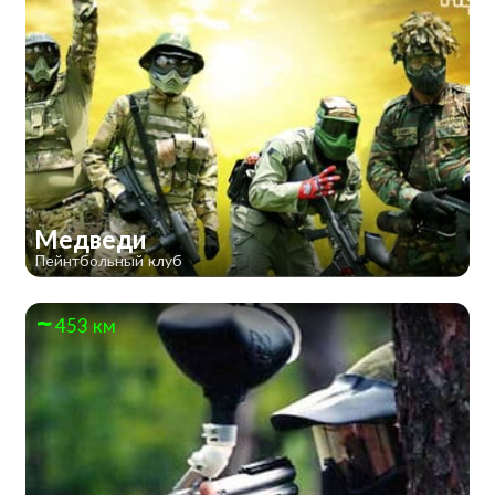
Медведи
Пейнтбольный клуб
453 км