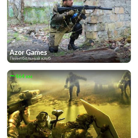
Azor Games
Пейнтбольный клуб
464 км