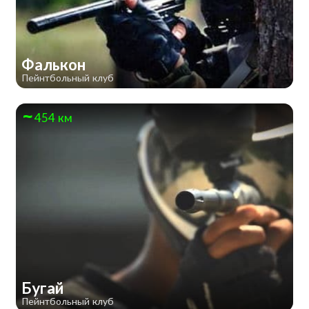
Фалькон
Пейнтбольный клуб
454 км
Бугай
Пейнтбольный клуб