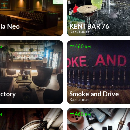
ela Neo
KENTBAR 76
я
Кальянная
м
460 км
actory
Smoke and Drive
я
Кальянная
м
460 км