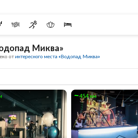
Водопад Миква»
еко от
интересного места «Водопад Миква»
м
454 км