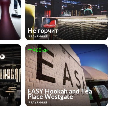
Не горчит
Кальянная
460 км
EASY Hookah and Tea
Place Westgate
Кальянная