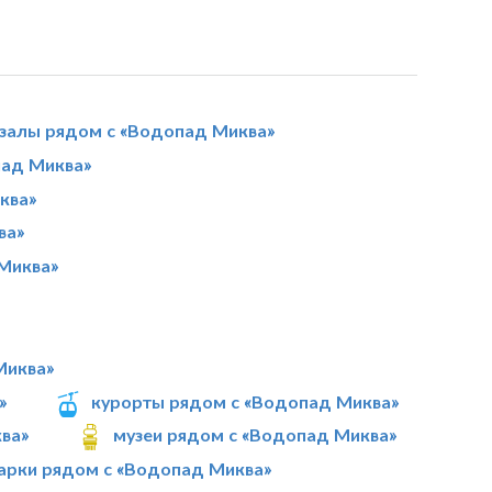
 залы рядом с «Водопад Миква»
ад Миква»
ква»
ва»
 Миква»
Миква»
»
курорты рядом с «Водопад Миква»
ква»
музеи рядом с «Водопад Миква»
арки рядом с «Водопад Миква»