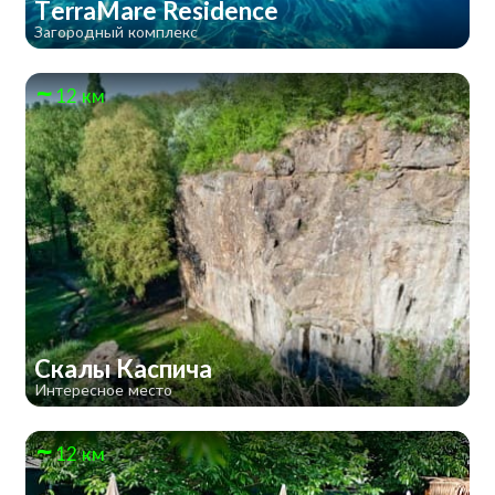
TerraMare Residence
Загородный комплекс
12 км
Скалы Каспича
Интересное место
12 км